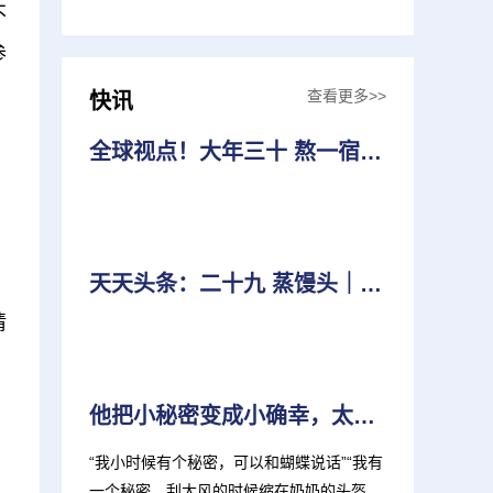
不
参
查看更多>>
快讯
全球视点！大年三十 熬一宿｜带孩子一起知年俗
天天头条：二十九 蒸馒头｜带孩子一起知年俗
请
他把小秘密变成小确幸，太治愈啦！
“我小时候有个秘密，可以和蝴蝶说话”“我有
一个秘密，刮大风的时候缩在奶奶的头盔后