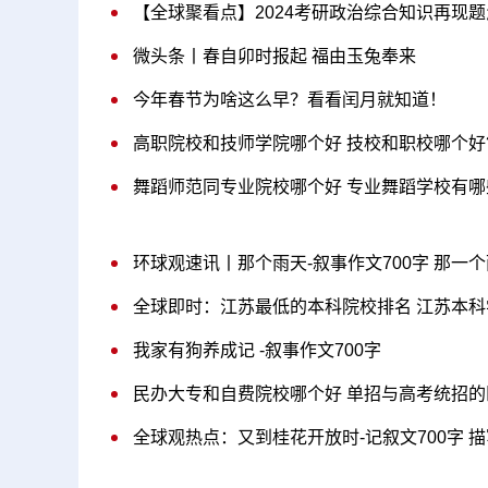
【全球聚看点】2024考研政治综合知识再现
微头条丨春自卯时报起 福由玉兔奉来
今年春节为啥这么早？看看闰月就知道！
高职院校和技师学院哪个好 技校和职校哪个好
舞蹈师范同专业院校哪个好 专业舞蹈学校有哪
环球观速讯丨那个雨天-叙事作文700字 那一
全球即时：江苏最低的本科院校排名 江苏本科
我家有狗养成记 -叙事作文700字
民办大专和自费院校哪个好 单招与高考统招的
全球观热点：又到桂花开放时-记叙文700字 