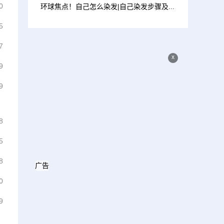
0
环球焦点！自己怎么染发|自己染发步骤及技巧
5
7
x
9
9
8
5
8
广告
0
9