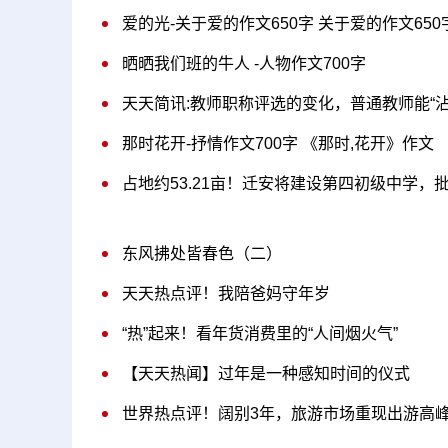
爱的光-关于爱的作文650字 关于爱的作文65
晒晒我们班的牛人 -人物作文700字
天天简讯:教师职称评选的变化，普通教师能“沾
那时花开-抒情作文700字 《那时,花开》作文
占地约53.21亩！迁安将建设第四初级中学，
东风拂处皆春色（二）
天天热点评！我陪爸妈守年岁
“热”起来！看年货消费里的“人间烟火气”
【天天热闻】过年是一种感知时间的仪式
世界热点评！阔别3年，旅游市场重现出游高