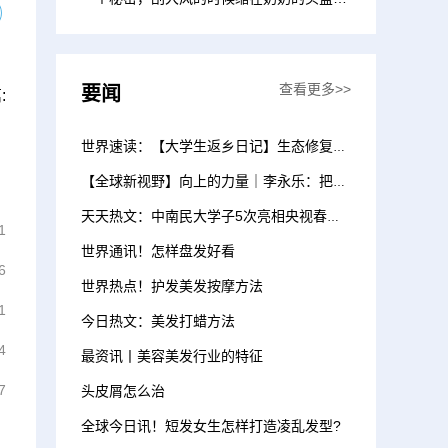
面就不会冷啦”“...
查看更多>>
要闻
:
世界速读：【大学生返乡日记】生态修复，让干河变绿洲
【全球新视野】向上的力量｜李永乐：把教育送进大山里
天天热文：中南民大学子5次亮相央视春晚 65人参演10个节目
1
世界通讯！怎样盘发好看
6
世界热点！护发美发按摩方法
1
今日热文：美发打蜡方法
4
最资讯丨美容美发行业的特征
7
头皮屑怎么治
全球今日讯！短发女生怎样打造凌乱发型?